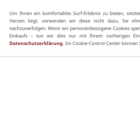
Um Ihnen ein komfortables Surf-Erlebnis zu bieten, setzt
Herzen liegt, verwenden wir diese nicht dazu, Sie ohn
nachzuverfolgen. Wenn wir personenbezogene Cookies speic
Mein FLM
Stativköpfe
Stative
Einkaufs – tun wir dies nur mit Ihrem vorherigen Einv
Datenschutzerklärung
. Im Cookie-Control-Center können 
Widerrufsrecht
FLM-Homepage
Karriere