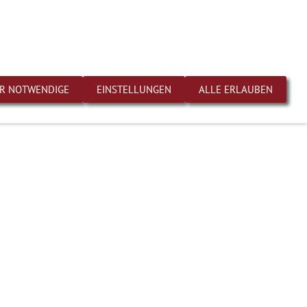
linstraße 1 | D-73274 Notzingen
English
Deutsch
Industrie
Service
Impressum
Datenschutz
R NOTWENDIGE
EINSTELLUNGEN
ALLE ERLAUBEN