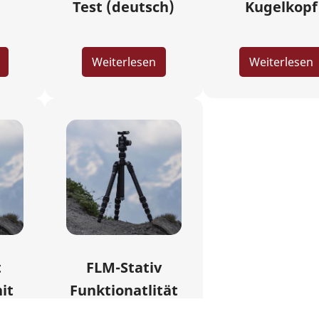
Test (deutsch)
Kugelkopf
Weiterlesen
Weiterlesen
t
FLM-Stativ
it
Funktionatlität
h)