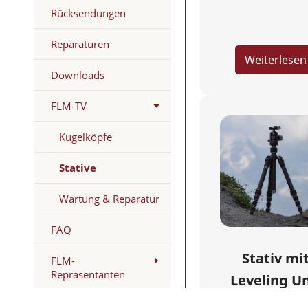
Rücksendungen
Reparaturen
Weiterlesen
Downloads
FLM-TV
Kugelköpfe
Stative
Wartung & Reparatur
FAQ
Stativ mi
FLM-
Repräsentanten
Leveling Un
(chinesisc
Tipps & Tricks