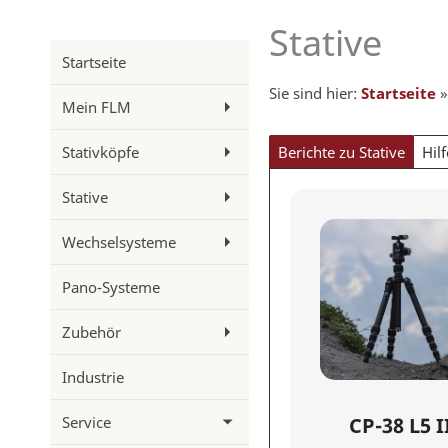
Stative
Startseite
Sie sind hier:
Startseite
Mein FLM
Stativköpfe
Berichte zu Stative
Hil
Stative
Wechselsysteme
Pano-Systeme
Zubehör
Industrie
Service
CP-38 L5 I