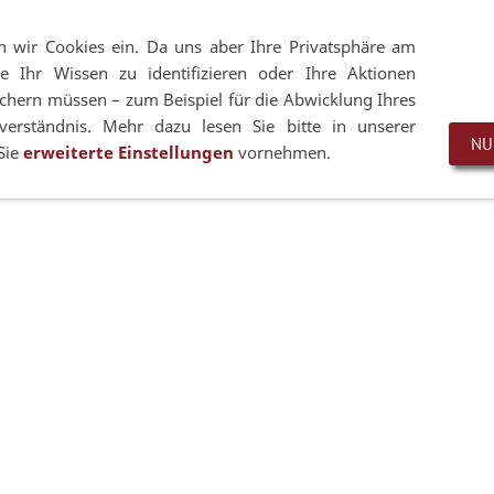
+49 7021 92807-53
Zeppe
en wir Cookies ein. Da uns aber Ihre Privatsphäre am
e Ihr Wissen zu identifizieren oder Ihre Aktionen
hern müssen – zum Beispiel für die Abwicklung Ihres
Wechselsysteme
Pano-Systeme
Zubehör
erständnis. Mehr dazu lesen Sie bitte in unserer
NU
Sie
erweiterte Einstellungen
vornehmen.