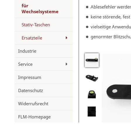
für
Ablesefehler werde
Wechselsysteme
keine störende, fest
Stativ-Taschen
vielseitige Anwend
genormter Blitzsch
Ersatzteile
Industrie
Service
Impressum
Datenschutz
Widerrufsrecht
FLM-Homepage
Karriere