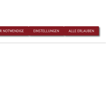
linstraße 1 | D-73274 Notzingen
English
Deutsch
Industrie
Service
Impressum
Datenschutz
R NOTWENDIGE
EINSTELLUNGEN
ALLE ERLAUBEN