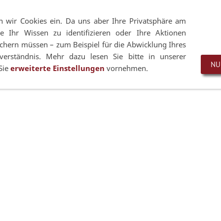
+49 7021 92807-53
Zeppe
en wir Cookies ein. Da uns aber Ihre Privatsphäre am
e Ihr Wissen zu identifizieren oder Ihre Aktionen
hern müssen – zum Beispiel für die Abwicklung Ihres
Wechselsysteme
Pano-Systeme
Zubehör
erständnis. Mehr dazu lesen Sie bitte in unserer
NU
Sie
erweiterte Einstellungen
vornehmen.