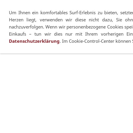
Um Ihnen ein komfortables Surf-Erlebnis zu bieten, setzt
Herzen liegt, verwenden wir diese nicht dazu, Sie ohn
nachzuverfolgen. Wenn wir personenbezogene Cookies speic
Mein FLM
Stativköpfe
Stative
Einkaufs – tun wir dies nur mit Ihrem vorherigen Einv
Datenschutzerklärung
. Im Cookie-Control-Center können 
Widerrufsrecht
FLM-Homepage
Karriere